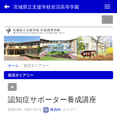
宮城県立支援学校岩沼高等学園
Toggl
ホーム
岩沼ダイアリー
岩沼ダイアリー
認知症サポーター養成講座
投稿日時 : 2021/12/15
職員69
カテゴリ: