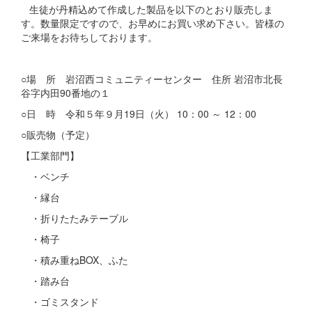
生徒が丹精込めて作成した製品を以下のとおり販売しま
す。数量限定ですので、お早めにお買い求め下さい。皆様の
ご来場をお待ちしております。
○場 所 岩沼西コミュニティーセンター 住所 岩沼市北長
谷字内田90番地の１
○日 時 令和５年９月19日（火） 10：00 ～ 12：00
○販売物（予定）
【工業部門】
・ベンチ
・縁台
・折りたたみテーブル
・椅子
・積み重ねBOX、ふた
・踏み台
・ゴミスタンド