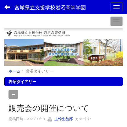
宮城県立支援学校岩沼高等学園
Toggl
ホーム
岩沼ダイアリー
岩沼ダイアリー
販売会の開催について
投稿日時 : 2023/09/19
主幹生徒部
カテゴリ: