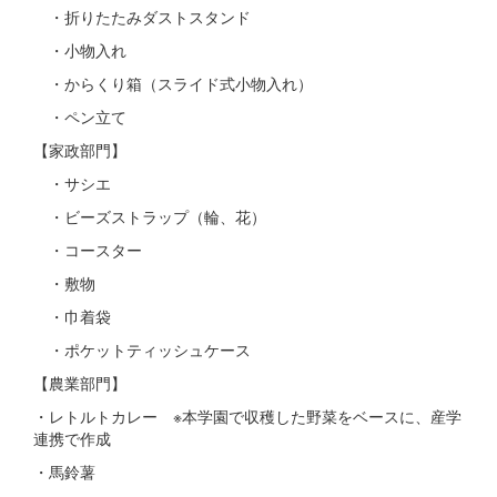
・折りたたみダストスタンド
・小物入れ
・からくり箱（スライド式小物入れ）
・ペン立て
【家政部門】
・サシエ
・ビーズストラップ（輪、花）
・コースター
・敷物
・巾着袋
・ポケットティッシュケース
【農業部門】
・レトルトカレー ※本学園で収穫した野菜をベースに、産学
連携で作成
・馬鈴薯