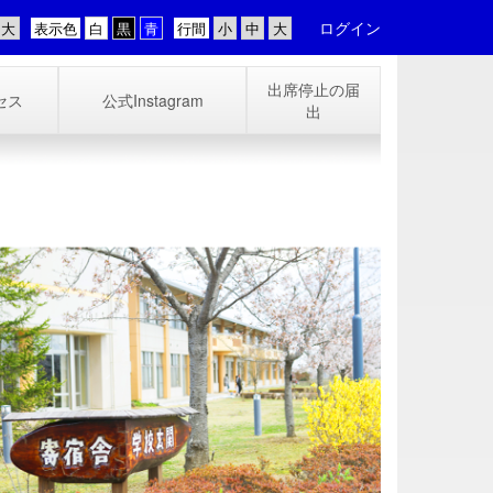
ログイン
表示色
行間
出席停止の届
セス
公式Instagram
出