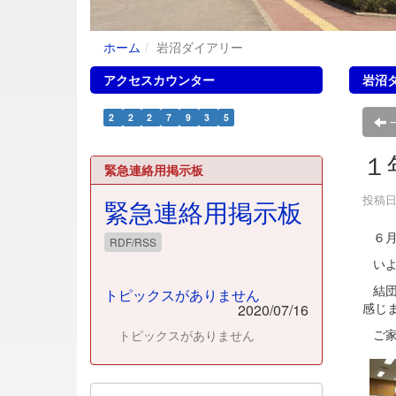
ホーム
岩沼ダイアリー
アクセスカウンター
岩沼
2
2
2
7
9
3
5
１
緊急連絡用掲示板
投稿日時
緊急連絡用掲示板
６月
RDF/RSS
いよ
結団
トピックスがありません
感じ
2020/07/16
ご家
トピックスがありません