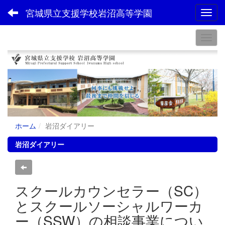
宮城県立支援学校岩沼高等学園
Toggl
ホーム
岩沼ダイアリー
岩沼ダイアリー
スクールカウンセラー（SC）
とスクールソーシャルワーカ
ー（SSW）の相談事業につい