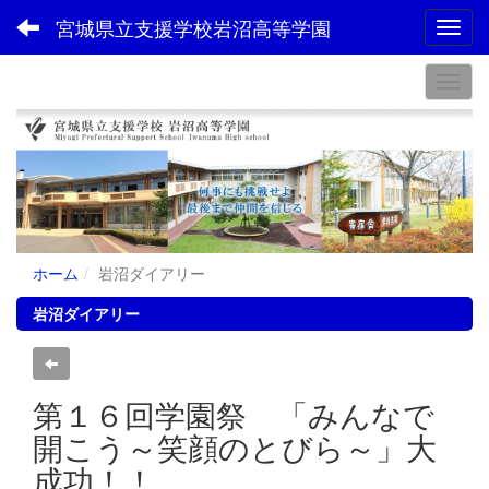
宮城県立支援学校岩沼高等学園
Toggl
ホーム
岩沼ダイアリー
岩沼ダイアリー
第１６回学園祭 「みんなで
開こう～笑顔のとびら～」大
成功！！