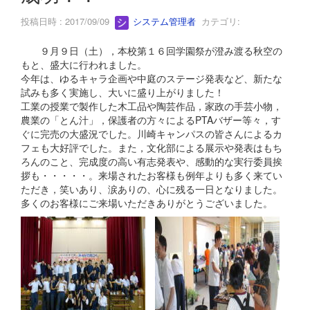
投稿日時 : 2017/09/09
システム管理者
カテゴリ:
９月９日（土），本校第１６回学園祭が澄み渡る秋空の
もと、盛大に行われました。
今年は、ゆるキャラ企画や中庭のステージ発表など、新たな
試みも多く実施し、大いに盛り上がりました！
工業の授業で製作した木工品や陶芸作品，家政の手芸小物，
農業の「とん汁」，保護者の方々によるPTAバザー等々，す
ぐに完売の大盛況でした。川崎キャンパスの皆さんによるカ
フェも大好評でした。また，文化部による展示や発表はもち
ろんのこと、完成度の高い有志発表や、感動的な実行委員挨
拶も・・・・・。来場されたお客様も例年よりも多く来てい
ただき，笑いあり、涙ありの、心に残る一日となりました。
多くのお客様にご来場いただきありがとうございました。