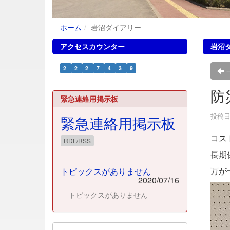
ホーム
岩沼ダイアリー
アクセスカウンター
岩沼
2
2
2
7
4
3
9
防
緊急連絡用掲示板
投稿日時
緊急連絡用掲示板
コス
RDF/RSS
長期
万が
トピックスがありません
2020/07/16
トピックスがありません