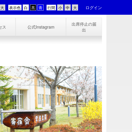
ログイン
表示色
行間
出席停止の届
セス
公式Instagram
出