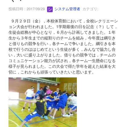
投稿日時 : 2017/09/29
システム管理者
カテゴリ:
９月２９日（金），本校体育館において，全校レクリエーシ
ョン大会が行われました。1学期最後の日を記念（？）して，
生徒会総務が中心となり，６月から計画してきました。１年
生から３年生までの縦割りのチームを組み，今年度は綱引き
と借りもの競争を行い，各チームで争いました。綱引きを本
校で行うのははじめてという生徒が多く，みんなで協力し合
い，大いに盛り上がりました。借りもの競争では，チームの
コミュニケーション能力が試され，各チーム一生懸命になる
様子が見られました。この大会で得た学年を超えた結束を大
切に，これからも頑張っていきたいと思います。