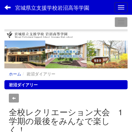
宮城県立支援学校岩沼高等学園
Toggl
ホーム
岩沼ダイアリー
岩沼ダイアリー
全校レクリエーション大会 1
学期の最後をみんなで楽し
く！