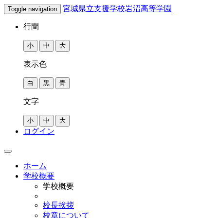
宮城県立支援学校岩沼高等学園
Toggle navigation
行間
表示色
文字
ログイン
ホーム
学校概要
学校概要
校長挨拶
校章について