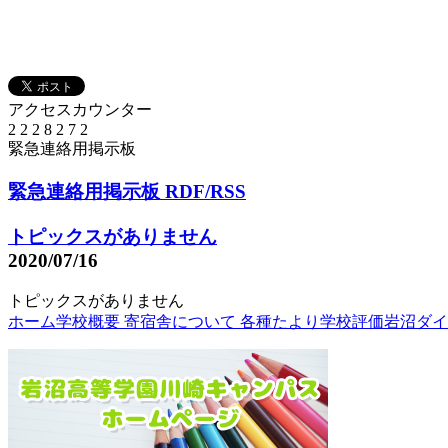
アクセスカウンター
2
2
2
8
2
7
2
緊急連絡用掲示板
緊急連絡用掲示板
RDF/RSS
トピックスがありません
2020/07/16
トピックスがありません
ホーム
学校概要
寄宿舎について
各種たより
学校評価
岩沼ダイ