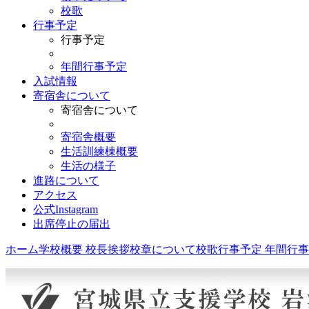
校歌
行事予定
行事予定
年間行事予定
入試情報
寄宿舎について
寄宿舎について
寄宿舎概要
生活訓練棟概要
生活の様子
進路について
アクセス
公式Instagram
出席停止の届出
ホーム
学校概要
校長挨拶
校章について
校歌
行事予定
年間行事