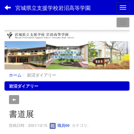
宮城県立支援学校岩沼高等学園
Toggl
ホーム
岩沼ダイアリー
岩沼ダイアリー
書道展
投稿日時 : 2021/12/15
職員69
カテゴリ: