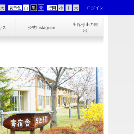
ログイン
表示色
行間
出席停止の届
セス
公式Instagram
出