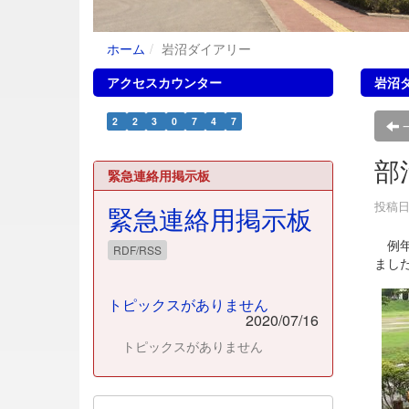
ホーム
岩沼ダイアリー
アクセスカウンター
岩沼
2
2
3
0
7
4
7
部
緊急連絡用掲示板
投稿日時
緊急連絡用掲示板
例年
RDF/RSS
まし
トピックスがありません
2020/07/16
トピックスがありません