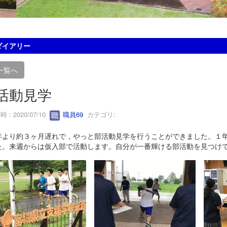
ダイアリー
一覧へ
活動見学
 : 2020/07/10
職員69
カテゴリ:
より約３ヶ月遅れで，やっと部活動見学を行うことができました。１年
た。来週からは仮入部で活動します。自分が一番輝ける部活動を見つけ