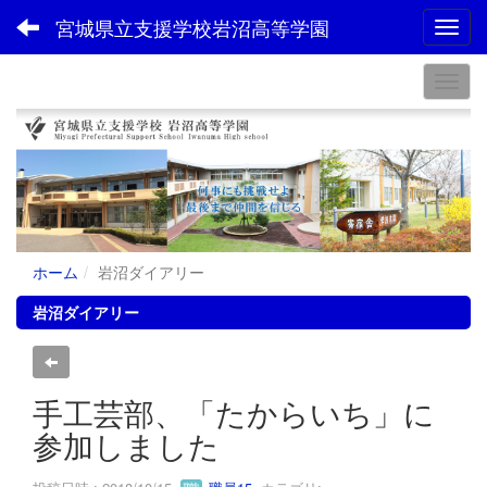
宮城県立支援学校岩沼高等学園
Toggl
ホーム
岩沼ダイアリー
岩沼ダイアリー
手工芸部、「たからいち」に
参加しました