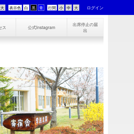
ログイン
表示色
行間
出席停止の届
セス
公式Instagram
出