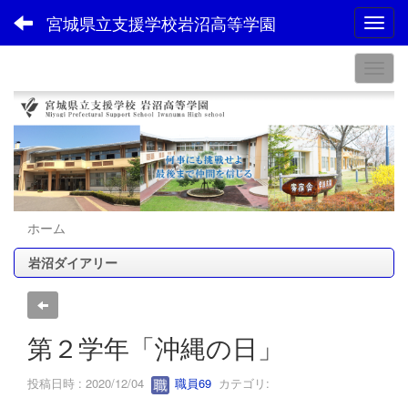
宮城県立支援学校岩沼高等学園
Toggl
ホーム
岩沼ダイアリー
第２学年「沖縄の日」
投稿日時 : 2020/12/04
職員69
カテゴリ: