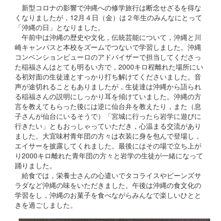
新型コロナの影響で沖縄への修学旅行は断念せざるを得な
くなりましたが，12月４日（金）は２年生のみんなにとって
「沖縄の日」となりました。
午前中は沖縄の歴史や文化，伝統芸能について，沖縄と川
崎キャンパスと本校をズームでつないで学習しました。沖縄
コンベンションビューロのアドバイザーで担当してくださっ
た稲福さんはとても明るい方で，2000キロ程離れた場所にい
る初対面の生徒達とすっかり打ち解けてくださいました。音
声が途切れることもありましたが，生徒達は沖縄から語られ
る稲福さんの説明にしっかり耳を傾けていました。沖縄の方
言を教えてもらった後には逆に仙台弁を教えたり，また（息
子さんが仙台にいるそうで）「宮城に行ったら岩学に遊びに
行きたい」ともおっしゃっていただき，心温まる交流があり
ました。大宜味村青年団の方々は衣装に身を包んで登場し，
エイサーを披露してくれました。最後にはその場で立ち上が
り2000キロ離れた青年団の方々と岩学の生徒が一緒になって
踊りました。
給食では，栄養士さんの心遣いでタコライスやビーンズサ
ラダなど沖縄の味をいただきました。午後は沖縄の食文化の
学習をし，沖縄のお菓子を食べながらみんなで楽しいひとと
きを過ごしました。