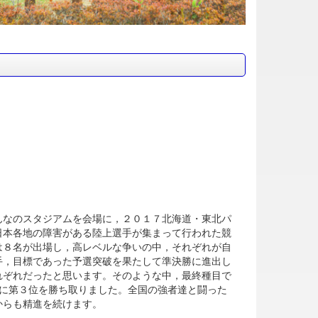
なのスタジアムを会場に，２０１７北海道・東北パ
日本各地の障害がある陸上選手が集まって行われた競
は８名が出場し，高レベルな争いの中，それぞれが自
手，目標であった予選突破を果たして準決勝に進出し
れぞれだったと思います。そのような中，最終種目で
に第３位を勝ち取りました。全国の強者達と闘った
からも精進を続けます。