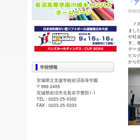
「ア
投稿日時
７月
まし
や社
す。
デー
ビル
から
学校情報
宮城県立支援学校岩沼高等学園
〒989-2455
宮城県岩沼市北長谷字豊田1-1
TEL : 0223-25-5332
FAX : 0223-25-5333