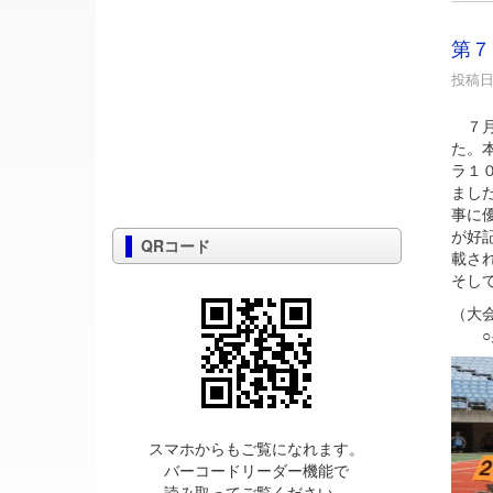
第７
投稿日時
７月
た。
ラ１
まし
事に
が好
QRコード
載さ
そし
（大
○男
スマホからもご覧になれます。
バーコードリーダー機能で
読み取ってご覧ください。