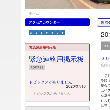
ホーム
アクセスカウンター
岩沼
2
2
2
3
0
6
0
5
20
緊急連絡用掲示板
緊急連絡用掲示板
２０
投稿日時
RDF/RSS
７月
ラ陸
トピックスがありません
技会
2020/07/16
己ベ
トピックスがありません
た選
行わ
経験