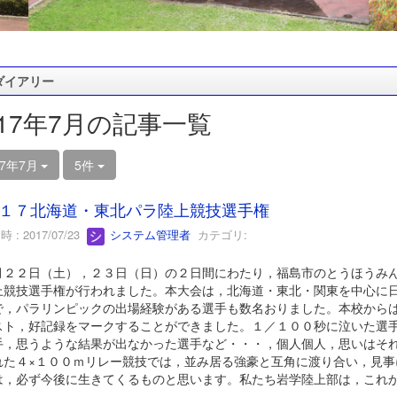
ダイアリー
017年7月の記事一覧
17年7月
5件
１７北海道・東北パラ陸上競技選手権
 : 2017/07/23
システム管理者
カテゴリ:
２２日（土），２３日（日）の２日間にわたり，福島市のとうほうみん
上競技選手権が行われました。本大会は，北海道・東北・関東を中心に
で，パラリンピックの出場経験がある選手も数名おりました。本校から
スト，好記録をマークすることができました。１／１００秒に泣いた選
手，思うような結果が出なかった選手など・・・，個人個人，思いはそ
れた４×１００ｍリレー競技では，並み居る強豪と互角に渡り合い，見事
は，必ず今後に生きてくるものと思います。私たち岩学陸上部は，これ