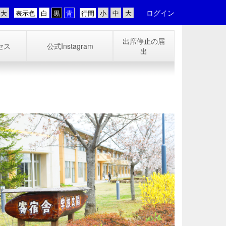
ログイン
表示色
行間
出席停止の届
セス
公式Instagram
出