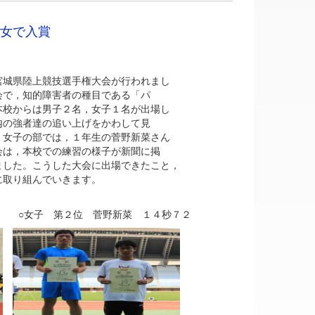
女で入賞
城県陸上競技選手権大会が行われまし
会で，知的障害者の種目である「パ
本校からは男子２名，女子１名が出場し
内の強者達の追い上げをかわして見
。女子の部では，１年生の菅野新菜さん
会は，本校での練習の様子が新聞に掲
ました。こうした大会に出場できたこと，
に取り組んでいきます。
 ○女子 第２位 菅野新菜 １４秒７２