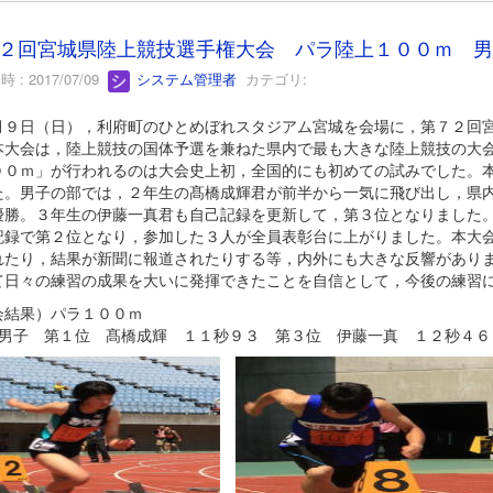
２回宮城県陸上競技選手権大会 パラ陸上１００ｍ 男
 : 2017/07/09
システム管理者
カテゴリ:
９日（日），利府町のひとめぼれスタジアム宮城を会場に，第７２回宮
本大会は，陸上競技の国体予選を兼ねた県内で最も大きな陸上競技の大
００ｍ」が行われるのは大会史上初，全国的にも初めての試みでした。
た。男子の部では，２年生の髙橋成輝君が前半から一気に飛び出し，県
優勝。３年生の伊藤一真君も自己記録を更新して，第３位となりました
記録で第２位となり，参加した３人が全員表彰台に上がりました。本大
れたり，結果が新聞に報道されたりする等，内外にも大きな反響があり
て日々の練習の成果を大いに発揮できたことを自信として，今後の練習
会結果）パラ１００ｍ
子 第１位 髙橋成輝 １１秒９３ 第３位 伊藤一真 １２秒４６