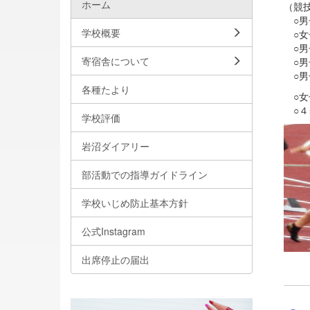
ホーム
（競
○男
学校概要
○女
○男
寄宿舎について
○男
○男
各種たより
○女
○４
学校評価
岩沼ダイアリー
部活動での指導ガイドライン
学校いじめ防止基本方針
公式Instagram
出席停止の届出