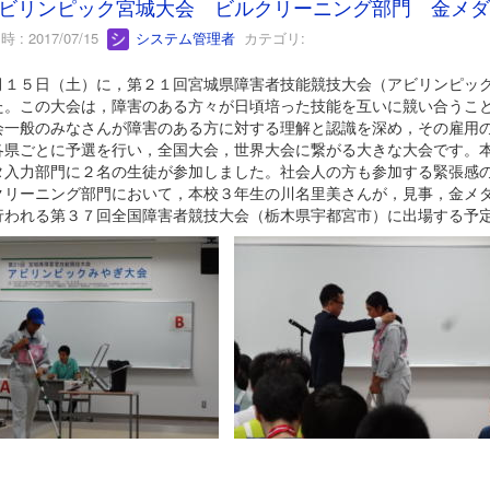
ビリンピック宮城大会 ビルクリーニング部門 金メダ
 : 2017/07/15
システム管理者
カテゴリ:
１５日（土）に，第２１回宮城県障害者技能競技大会（アビリンピック
た。この大会は，障害のある方々が日頃培った技能を互いに競い合うこ
会一般のみなさんが障害のある方に対する理解と認識を深め，その雇用
各県ごとに予選を行い，全国大会，世界大会に繋がる大きな大会です。
タ入力部門に２名の生徒が参加しました。社会人の方も参加する緊張感
クリーニング部門において，本校３年生の川名里美さんが，見事，金メ
行われる第３７回全国障害者競技大会（栃木県宇都宮市）に出場する予