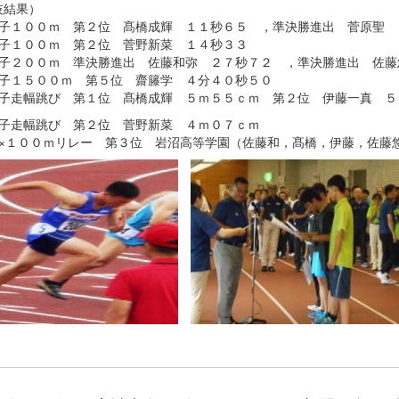
技結果）
子１００ｍ 第２位 髙橋成輝 １１秒６５ ，準決勝進出 菅原聖
子１００ｍ 第２位 菅野新菜 １４秒３３
子２００ｍ 準決勝進出 佐藤和弥 ２７秒７２ ，準決勝進出 佐
子１５００ｍ 第５位 齋籐学 ４分４０秒５０
子走幅跳び 第１位 髙橋成輝 ５ｍ５５ｃｍ 第２位 伊藤一真 
子走幅跳び 第２位 菅野新菜 ４ｍ０７ｃｍ
×１００ｍリレー 第３位 岩沼高等学園（佐藤和，髙橋，伊藤，佐藤