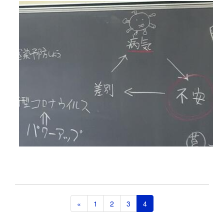
«
1
2
3
4