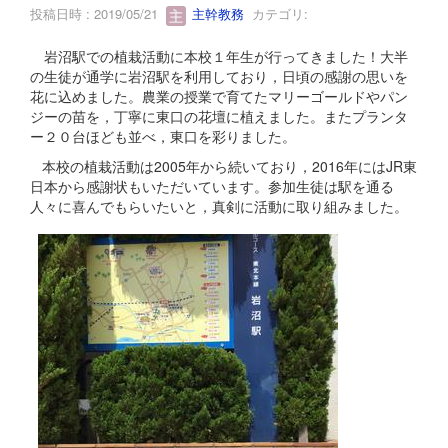
投稿日時 : 2019/05/21
主幹教務
カテゴリ:
岩沼駅での植栽活動に本校１年生が行ってきました！大半
の生徒が通学に岩沼駅を利用しており，日頃の感謝の思いを
花に込めました。農業の授業で育てたマリーゴールドやパン
ジーの苗を，丁寧に東口の花壇に植えました。またプランタ
ー２０台ほども並べ，東口を彩りました。
本校の植栽活動は2005年から続いており，2016年にはJR東
日本から感謝状もいただいています。参加生徒は駅を通る
人々に喜んでもらいたいと，真剣に活動に取り組みました。