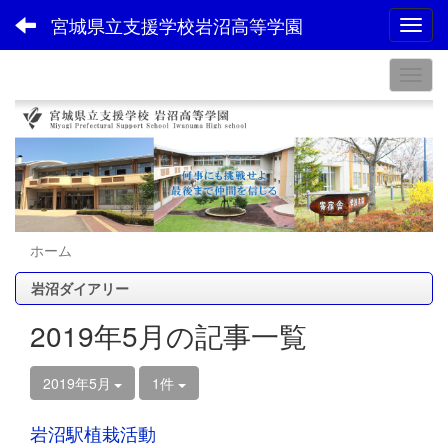
宮城県立支援学校岩沼高等学園
Toggl
ホーム
岩沼ダイアリー
2019年5月の記事一覧
2019年5月
1件
岩沼駅植栽活動