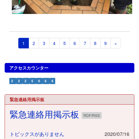
1
2
3
4
5
6
7
8
9
»
アクセスカウンター
2
2
2
5
0
6
6
緊急連絡用掲示板
緊急連絡用掲示板
RDF/RSS
トピックスがありません
2020/07/16