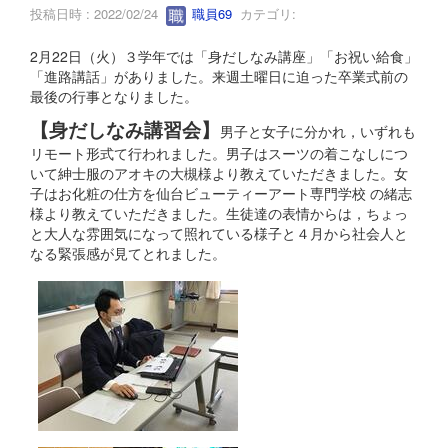
投稿日時 : 2022/02/24
職員69
カテゴリ:
2月22日（火）３学年では「身だしなみ講座」「お祝い給食」
「進路講話」がありました。来週土曜日に迫った卒業式前の
最後の行事となりました。
【身だしなみ講習会】
男子と女子に分かれ，いずれも
リモート形式て行われました。男子はスーツの着こなしにつ
いて紳士服のアオキの大槻様より教えていただきました。女
子はお化粧の仕方を仙台ビューティーアート専門学校 の緒志
様より教えていただきました。生徒達の表情からは，ちょっ
と大人な雰囲気になって照れている様子と４月から社会人と
なる緊張感が見てとれました。