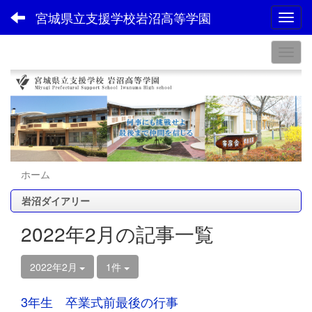
宮城県立支援学校岩沼高等学園
Toggl
ホーム
岩沼ダイアリー
2022年2月の記事一覧
2022年2月
1件
3年生 卒業式前最後の行事