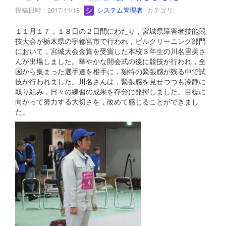
投稿日時 : 2017/11/18
システム管理者
カテゴリ:
１１月１７，１８日の２日間にわたり，宮城県障害者技能競
技大会が栃木県の宇都宮市で行われ，ビルクリーニング部門
において，宮城大会金賞を受賞した本校３年生の川名里美さ
んが出場しました。華やかな開会式の後に競技が行われ，全
国から集まった選手達を相手に，独特の緊張感が残る中で試
技が行われました。川名さんは，緊張感を見せつつも冷静に
取り組み，日々の練習の成果を存分に発揮しました。目標に
向かって努力する大切さを，改めて感じることができまし
た。