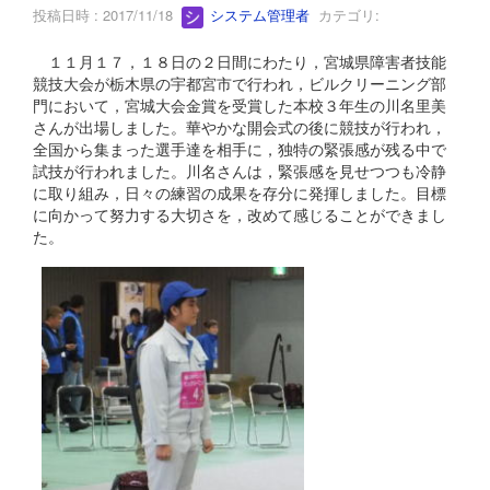
投稿日時 : 2017/11/18
システム管理者
カテゴリ:
１１月１７，１８日の２日間にわたり，宮城県障害者技能
競技大会が栃木県の宇都宮市で行われ，ビルクリーニング部
門において，宮城大会金賞を受賞した本校３年生の川名里美
さんが出場しました。華やかな開会式の後に競技が行われ，
全国から集まった選手達を相手に，独特の緊張感が残る中で
試技が行われました。川名さんは，緊張感を見せつつも冷静
に取り組み，日々の練習の成果を存分に発揮しました。目標
に向かって努力する大切さを，改めて感じることができまし
た。