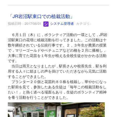
「JR岩沼駅東口での植栽活動」
投稿日時 : 2017/06/01
システム管理者
カテゴリ:
６月１日（木）に，ボランティア活動の一環として，JR岩
沼駅東口の花壇に植栽活動を行ってきました。この活動は十
数年継続されている伝統行事です。２，３年生が農業の授業
で，マリーゴールドやペチュニアなどの種を２月に播種し，
大事に育てた花苗を１年生が植える全校生徒がかかわる活動
です。
当日は雨天となりましたが，駅長さんや校長先生，駅を利
用する人々に励ましの声を掛けていただきながら元気に活動
することができました。
プランター２０個と花苗約８０株を植栽し，華やかになっ
た駅前を見て，参加したある生徒は「毎年この植栽活動をし
たい！」と熱く述べる場面もあり，生徒のボランティア精神
を養う活動を行うことができました。