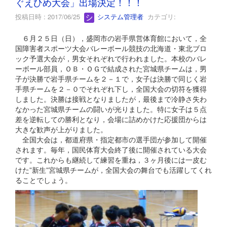
ぐえひめ大会」出場決定！！！
投稿日時 : 2017/06/25
システム管理者
カテゴリ:
６月２５日（日），盛岡市の岩手県営体育館において，全
国障害者スポーツ大会バレーボール競技の北海道・東北ブロ
ック予選大会が，男女それぞれで行われました。本校のバレ
ーボール部員，ＯＢ・ＯＧで結成された宮城県チームは，男
子が決勝で岩手県チームを２－１で，女子は決勝で同じく岩
手県チームを２－０でそれぞれ下し，全国大会の切符を獲得
しました。決勝は接戦となりましたが，最後まで冷静さ失わ
なかった宮城県チームの闘いが光りました。特に女子は５点
差を逆転しての勝利となり，会場に詰めかけた応援団からは
大きな歓声が上がりました。
全国大会は，都道府県・指定都市の選手団が参加して開催
されます。毎年，国民体育大会終了後に開催されている大会
です。これからも継続して練習を重ね，３ヶ月後には一皮む
けた”新生”宮城県チームが，全国大会の舞台でも活躍してくれ
ることでしょう。