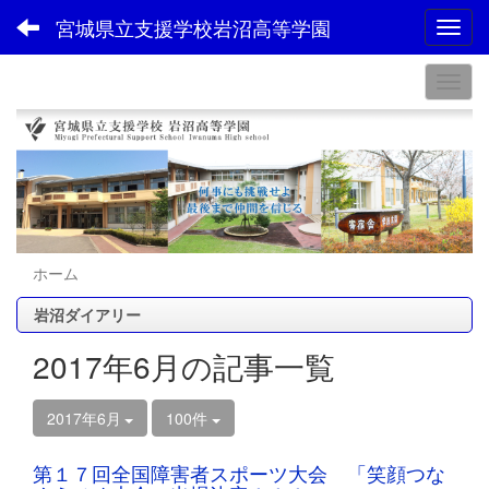
宮城県立支援学校岩沼高等学園
Toggl
ホーム
岩沼ダイアリー
2017年6月の記事一覧
2017年6月
100件
第１７回全国障害者スポーツ大会 「笑顔つな