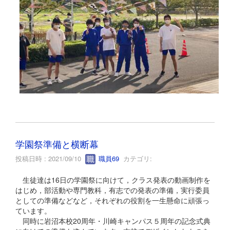
学園祭準備と横断幕
投稿日時 : 2021/09/10
職員69
カテゴリ:
生徒達は16日の学園祭に向けて，クラス発表の動画制作を
はじめ，部活動や専門教科，有志での発表の準備，実行委員
としての準備などなど，それぞれの役割を一生懸命に頑張っ
ています。
同時に岩沼本校20周年・川崎キャンパス５周年の記念式典