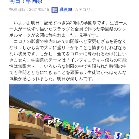
明日！学園祭
投稿日時 : 2021/09/15
職員69
カテゴリ:
いよいよ明日，記念すべき第20回の学園祭です。生徒一人
一人が一枚ずつ描いたフラッグと全員で作った学園祭のシン
ボルマークが玄関に飾られました。見事です。
コロナの影響で校内のみでの開催へと変更せざるを得なく
なり，しかも皆で大いに盛り上がることも慎まなければなら
ない状況です。しかし，全てをコロナに奪われるわけにはい
きません。学園祭のテーマは「インフィニティ～僕らの可能
性は無限大～」。いろいろな制限の中でも限られた時間の中
でも仲間とともにできることを頑張る，生徒達からはそんな
気概が感じられました。明日が楽しみです。