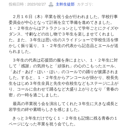
投稿日時 : 2023/02/27
主幹生徒部
カテゴリ:
２月１６日（木）卒業を祝う会が行われました。学校行事
委員会が中心となって計画を立て準備を進めてきました。
１・２年生からはアトラクションとして学年ごとにクイズや
ダンス、寸劇などの出し物で３年生を楽しませてくれまし
た。また、３年生は思い出のスライドショーで学校生活を懐
かしく振り返り、１・２年生の代表から記念品とエールが送
られました。
３年生の代表は応援団の服を身にまとい、１・２年生に対
して「感謝」の気持ちと「頑張れ」の心のこもったエール、
「あげ・あげ・ほい・ほい」のコールでの踊りが披露されま
した。すると、１・２年生からアンコールが掛かり、校長先
生をはじめ３年生全員と先生や在校生などもステージに上が
り、コールに合わせて踊るなど大盛り上がりとなり「青春の
密」の一時を過ごしました。
最高の卒業祝う会を演出してくれた３年生に大きな成長と
岩学生の絆や素晴らしさを感じました。
きっと３年生だけでなく１・２年生も記憶に残る青春の１
ページになった卒業を祝う会でした。