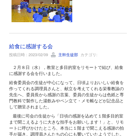
給食に感謝する会
投稿日時 : 2023/02/09
主幹生徒部
カテゴリ:
２月８日（水），教室と多目的室をリモートで結び、給食
に感謝する会を行いました。
給食委員会の生徒が中心になって、日頃よりおいしい給食を
作ってくれる調理員さんと、献立を考えてくれる栄養教諭の
先生へ、委員長から感謝の言葉、委員の生徒からは色紙と専
門教科で製作した湯飲みやペン立て・メモ帳などが記念品と
して贈呈されました。
最後に司会の生徒から「日頃の感謝を込めて１階多目的室
まで聞こえるように大きな拍手をお願いします！」と、リモ
ートに呼びかけたところ、本当に１階まで聞こえる感謝の拍
手が届き、調理員さんたちの心にも響いていたようでした。