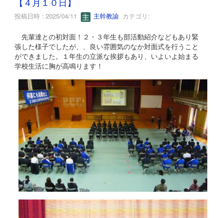
【４月１０日】
投稿日時 : 2025/04/11
主幹教諭
カテゴリ:
先輩達との初対面！２・３年生も部活動紹介などもあり緊
張した様子でしたが、、良い雰囲気のなか対面式を行うこと
ができました。１年生の立派な挨拶もあり、いよいよ始まる
学校生活に胸が高鳴ります！