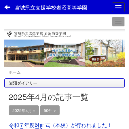
宮城県立支援学校岩沼高等学園
Toggl
ホーム
岩沼ダイアリー
2025年4月の記事一覧
2025年4月
50件
令和７年度対面式（本校）が行われました！