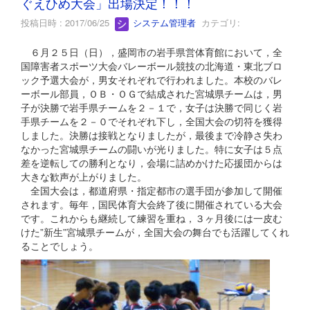
ぐえひめ大会」出場決定！！！
投稿日時 : 2017/06/25
システム管理者
カテゴリ:
６月２５日（日），盛岡市の岩手県営体育館において，全
国障害者スポーツ大会バレーボール競技の北海道・東北ブロ
ック予選大会が，男女それぞれで行われました。本校のバレ
ーボール部員，ＯＢ・ＯＧで結成された宮城県チームは，男
子が決勝で岩手県チームを２－１で，女子は決勝で同じく岩
手県チームを２－０でそれぞれ下し，全国大会の切符を獲得
しました。決勝は接戦となりましたが，最後まで冷静さ失わ
なかった宮城県チームの闘いが光りました。特に女子は５点
差を逆転しての勝利となり，会場に詰めかけた応援団からは
大きな歓声が上がりました。
全国大会は，都道府県・指定都市の選手団が参加して開催
されます。毎年，国民体育大会終了後に開催されている大会
です。これからも継続して練習を重ね，３ヶ月後には一皮む
けた”新生”宮城県チームが，全国大会の舞台でも活躍してくれ
ることでしょう。