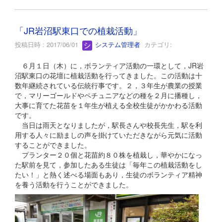
「JR岩沼駅東口での植栽活動」
投稿日時 : 2017/06/01
システム管理者
カテゴリ:
６月１日（木）に，ボランティア活動の一環として，JR岩
沼駅東口の花壇に植栽活動を行ってきました。この活動は十
数年継続されている伝統行事です。２，３年生が農業の授業
で，マリーゴールドやペチュニアなどの種を２月に播種し，
大事に育てた花苗を１年生が植える全校生徒がかかわる活動
です。
当日は雨天となりましたが，駅長さんや校長先生，駅を利
用する人々に励ましの声を掛けていただきながら元気に活動
することができました。
プランター２０個と花苗約８０株を植栽し，華やかになっ
た駅前を見て，参加したある生徒は「毎年この植栽活動をし
たい！」と熱く述べる場面もあり，生徒のボランティア精神
を養う活動を行うことができました。