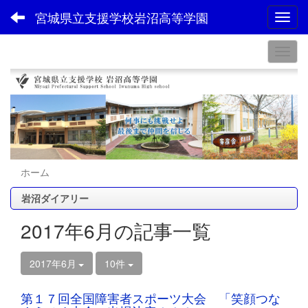
宮城県立支援学校岩沼高等学園
Toggl
ホーム
岩沼ダイアリー
2017年6月の記事一覧
2017年6月
10件
第１７回全国障害者スポーツ大会 「笑顔つな