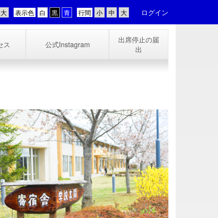
ログイン
表示色
行間
出席停止の届
セス
公式Instagram
出