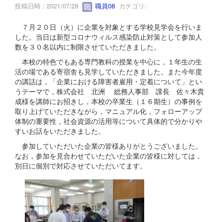
投稿日時 : 2021/07/28
職員08
カテゴリ:
７月２０日（火）に企業を対象とする学校見学会を行いま
した。当日は新型コロナウィルス感染防止対策として参加人
数を３０名以内に制限させていただきました。
本校の特色でもある専門教科の授業を中心に，１年生の生
活の場である寄宿舎も見学していただきました。また今年度
の講話は，「企業における障害者雇用・定着について」とい
うテーマで，株式会社 北洲 総務人事部 課長 佐々木貴
成様を講師にお招きし，本校の卒業生（１６期生）の事例を
取り上げていただきながら，マニュアル化，フォローアップ
体制の重要性，社会資源の活用等について具体的で分かりや
すいお話をいただきました。
参加していただいた企業の皆様ありがとうございました。
なお，参加を見合わせていただいた企業の皆様に対しては，
別日に個別で対応させていただいてます。