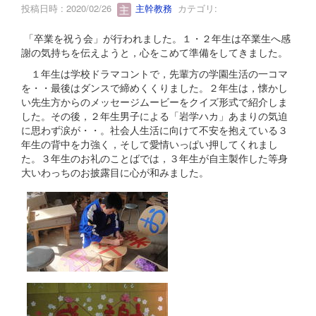
投稿日時 : 2020/02/26
主幹教務
カテゴリ:
「卒業を祝う会」が行われました。１・２年生は卒業生へ感
謝の気持ちを伝えようと，心をこめて準備をしてきました。
１年生は学校ドラマコントで，先輩方の学園生活の一コマ
を・・最後はダンスで締めくくりました。２年生は，懐かし
い先生方からのメッセージムービーをクイズ形式で紹介しま
した。その後，２年生男子による「岩学ハカ」あまりの気迫
に思わず涙が・・。社会人生活に向けて不安を抱えている３
年生の背中を力強く，そして愛情いっぱい押してくれまし
た。３年生のお礼のことばでは，３年生が自主製作した等身
大いわっちのお披露目に心が和みました。