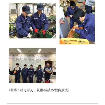
《農業：植えかえ，収穫/袋詰め/校内販売》