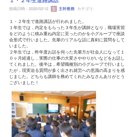
投稿日時 : 2020/02/12
主幹教務
カテゴリ:
１・２年生で進路講話が行われました。
１年生では，内定をもらった３年生が講師となり，職場実習
をどのように積み重ね内定に至ったのかを小グループで座談
会形式で行いました。先輩のリアルな話に真剣に質問をして
いました。
２年生では，昨年度お話を伺った先輩方が社会人になって１
０ヶ月経過し，実際の仕事の大変さややりがいなどをお話し
てくれました。後半は，希望職種別の小グループで行いまし
たが，現実迫る質問が多く出され就労への意識の高まりを感
じました。どちらも講師を務めてくれたみなさんありがとう
ございました！