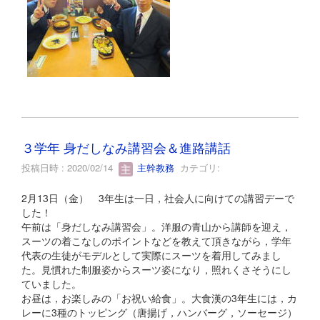
３学年 身だしなみ講習会＆進路講話
投稿日時 : 2020/02/14
主幹教務
カテゴリ:
2月13日（金） 3年生は一日，社会人に向けての講習デーで
した！
午前は「身だしなみ講習会」。洋服の青山から講師を迎え，
スーツの着こなしのポイントなどを教えて頂きながら，学年
代表の生徒がモデルとして実際にスーツを着用してみまし
た。見慣れた制服姿からスーツ姿になり，照れくさそうにし
ていました。
お昼は，お楽しみの「お祝い給食」。大食漢の3年生には，カ
レーに3種のトッピング（唐揚げ，ハンバーグ，ソーセージ）