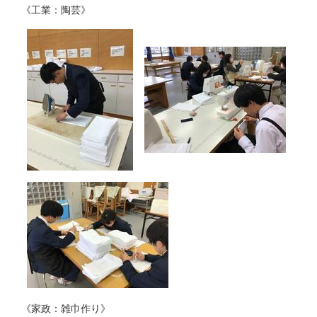
《工業：陶芸》
《家政：雑巾作り》