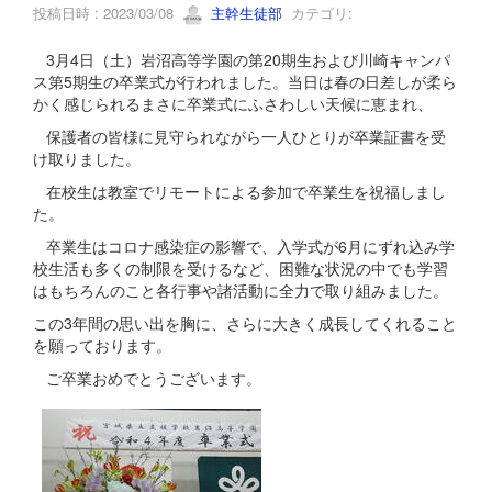
投稿日時 : 2023/03/08
主幹生徒部
カテゴリ:
3月4日（土）岩沼高等学園の第20期生および川崎キャンパ
ス第5期生の卒業式が行われました。当日は春の日差しが柔ら
かく感じられるまさに卒業式にふさわしい天候に恵まれ、
保護者の皆様に見守られながら一人ひとりが卒業証書を受
け取りました。
在校生は教室でリモートによる参加で卒業生を祝福しまし
た。
卒業生はコロナ感染症の影響で、入学式が6月にずれ込み学
校生活も多くの制限を受けるなど、困難な状況の中でも学習
はもちろんのこと各行事や諸活動に全力で取り組みました。
この3年間の思い出を胸に、さらに大きく成長してくれること
を願っております。
ご卒業おめでとうございます。