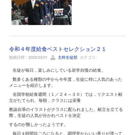
令和４年度給食ベストセレクション２１
投稿日時 : 2023/03/01
主幹生徒部
カテゴリ:
生徒が毎日，楽しみにしている岩学自慢の給食。
数多くある種類の中から今年度，生徒に特に人気のあった
メニューを紹介します。
全国学校給食週間（１／２４～３０）では，リクエスト献
立がたてられ、毎朝，クラスには栄養
教諭自筆のイラストがクラスに配られました。献立を立てる
際，生徒の人気が分かれベストを決定
するのが難しかったようです。
毎日４時間目ごろになると、調理室からいい香りが漂って