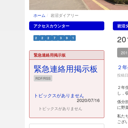
ホーム
岩沼ダイアリー
アクセスカウンター
岩沼
2
2
2
2
7
3
9
1
20
緊急連絡用掲示板
緊急連絡用掲示板
２年
投稿日時
RDF/RSS
２年
し，
トピックスがありません
2020/07/16
係分
に野
トピックスがありません
私た
ござ