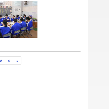
8
9
»