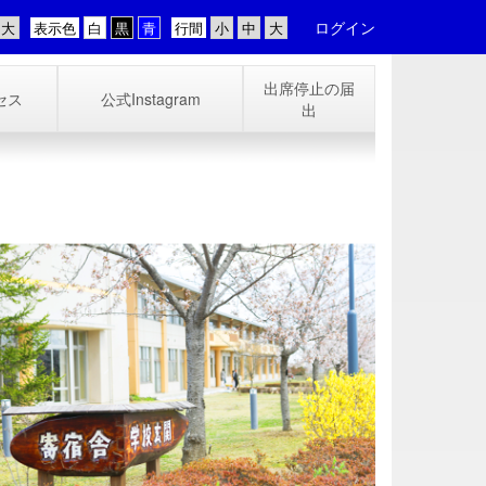
ログイン
表示色
行間
出席停止の届
セス
公式Instagram
出