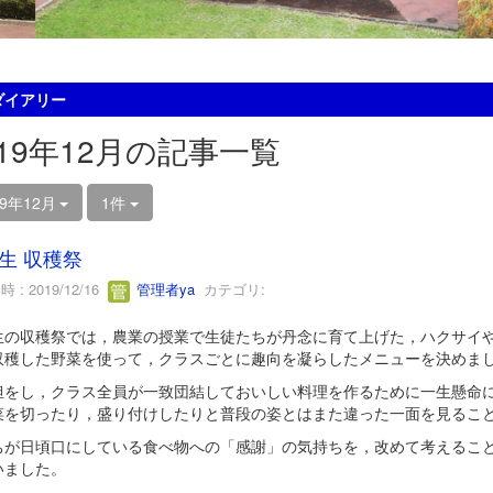
ダイアリー
019年12月の記事一覧
19年12月
1件
生 収穫祭
 : 2019/12/16
管理者ya
カテゴリ:
生の収穫祭では，農業の授業で生徒たちが丹念に育て上げた，ハクサイ
収穫した野菜を使って，クラスごとに趣向を凝らしたメニューを決めま
担をし，クラス全員が一致団結しておいしい料理を作るために一生懸命
菜を切ったり，盛り付けしたりと普段の姿とはまた違った一面を見るこ
ちが日頃口にしている食べ物への「感謝」の気持ちを，改めて考えるこ
いました。