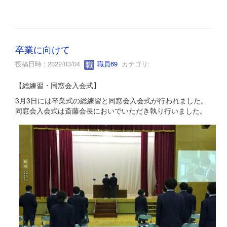
卒業に向けて
投稿日時 : 2022/03/04
職員69
カテゴリ:
【総練習・同窓会入会式】
3月3日には卒業式の総練習と同窓会入会式が行われました。
同窓会入会式は斎藤会長においでいただき執り行いました。