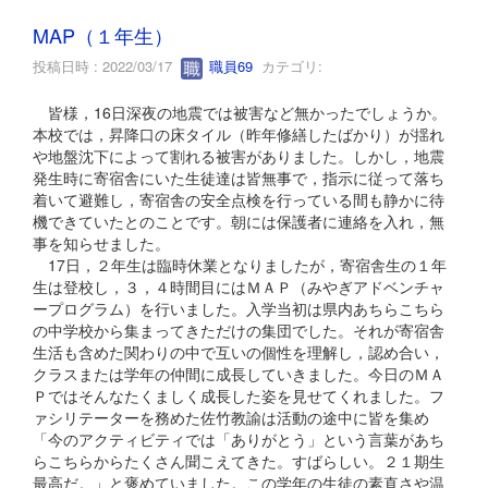
MAP（１年生）
投稿日時 : 2022/03/17
職員69
カテゴリ:
皆様，16日深夜の地震では被害など無かったでしょうか。
本校では，昇降口の床タイル（昨年修繕したばかり）が揺れ
や地盤沈下によって割れる被害がありました。しかし，地震
発生時に寄宿舎にいた生徒達は皆無事で，指示に従って落ち
着いて避難し，寄宿舎の安全点検を行っている間も静かに待
機できていたとのことです。朝には保護者に連絡を入れ，無
事を知らせました。
17日，２年生は臨時休業となりましたが，寄宿舎生の１年
生は登校し，３，４時間目にはＭＡＰ（みやぎアドベンチャ
ープログラム）を行いました。入学当初は県内あちらこちら
の中学校から集まってきただけの集団でした。それが寄宿舎
生活も含めた関わりの中で互いの個性を理解し，認め合い，
クラスまたは学年の仲間に成長していきました。今日のＭＡ
Ｐではそんなたくましく成長した姿を見せてくれました。フ
ァシリテーターを務めた佐竹教諭は活動の途中に皆を集め
「今のアクティビティでは「ありがとう」という言葉があち
らこちらからたくさん聞こえてきた。すばらしい。２１期生
最高だ。」と褒めていました。この学年の生徒の素直さや温