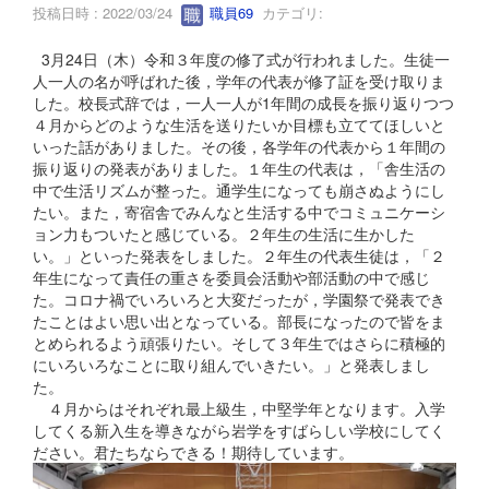
投稿日時 : 2022/03/24
職員69
カテゴリ:
3月24日（木）令和３年度の修了式が行われました。生徒一
人一人の名が呼ばれた後，学年の代表が修了証を受け取りま
した。校長式辞では，一人一人が1年間の成長を振り返りつつ
４月からどのような生活を送りたいか目標も立ててほしいと
いった話がありました。その後，各学年の代表から１年間の
振り返りの発表がありました。１年生の代表は，「舎生活の
中で生活リズムが整った。通学生になっても崩さぬようにし
たい。また，寄宿舎でみんなと生活する中でコミュニケーシ
ョン力もついたと感じている。２年生の生活に生かした
い。」といった発表をしました。２年生の代表生徒は，「２
年生になって責任の重さを委員会活動や部活動の中で感じ
た。コロナ禍でいろいろと大変だったが，学園祭で発表でき
たことはよい思い出となっている。部長になったので皆をま
とめられるよう頑張りたい。そして３年生ではさらに積極的
にいろいろなことに取り組んでいきたい。」と発表しまし
た。
４月からはそれぞれ最上級生，中堅学年となります。入学
してくる新入生を導きながら岩学をすばらしい学校にしてく
ださい。君たちならできる！期待しています。