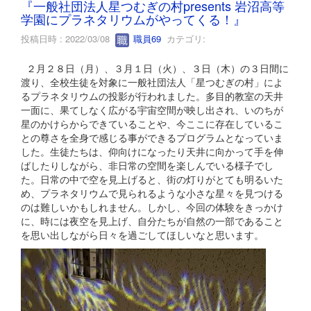
『一般社団法人星つむぎの村presents 岩沼高等
学園にプラネタリウムがやってくる！』
投稿日時 : 2022/03/08
職員69
カテゴリ:
２月２８日（月）、３月１日（火）、３日（木）の３日間に
渡り、全校生徒を対象に一般社団法人「星つむぎの村」によ
るプラネタリウムの投影が行われました。多目的教室の天井
一面に、果てしなく広がる宇宙空間が映し出され、いのちが
星のかけらからできていることや、今ここに存在しているこ
との尊さを全身で感じる事ができるプログラムとなっていま
した。生徒たちは、仰向けになったり天井に向かって手を伸
ばしたりしながら、非日常の空間を楽しんでいる様子でし
た。日常の中で空を見上げると、街の灯りがとても明るいた
め、プラネタリウムで見られるような小さな星々を見つける
のは難しいかもしれません。しかし、今回の体験をきっかけ
に、時には夜空を見上げ、自分たちが自然の一部であること
を思い出しながら日々を過ごしてほしいなと思います。