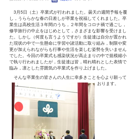
3月5日（土）卒業式が行われました。曇天の週間予報を覆
し，うららかな春の日差しが卒業を祝福してくれました。卒
業生は高校生活３年間のうち，２年間をコロナ禍で過ごし，
修学旅行の中止をはじめとして，さまざまな影響を受けまし
た。しかし（何度も言うようですが）生徒達は自分が置かれ
た現状の中で一生懸命に学習や諸活動に取り組み，制限や変
更が加えられながらも行事や生活を楽しむ姿勢を失いません
でした。今回の卒業式も感染状況が高止まりの中で規模縮小
で執り行われましたが，生徒達は皆，晴れ晴れとした表情で
臨み，凛とした雰囲気の卒業式を作り上げました。
そんな卒業生の皆さんの人生に幸多きことを心より願って
おります。