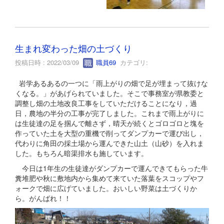
生まれ変わった畑の土づくり
投稿日時 : 2022/03/09
職員69
カテゴリ:
岩学あるあるの一つに「雨上がりの畑で足が埋まって抜けな
くなる。」があげられていました。そこで事務室が県教委と
調整し畑の土地改良工事をしていただけることになり，過
日，農地の半分の工事が完了しました。これまで雨上がりに
は生徒達の足を掴んで離さず，晴天が続くとゴロゴロと塊を
作っていた土を大型の重機で削ってダンプカーで運び出し，
代わりに角田の採土場から運んできた山土（山砂）を入れま
した。もちろん暗渠排水も施しています。
今日は1年生の生徒達がダンプカーで運んできてもらった牛
糞堆肥や秋に敷地内から集めて来ていた落葉をスコップやフ
ォークで畑に広げていました。おいしい野菜は土づくりか
ら。がんばれ！！