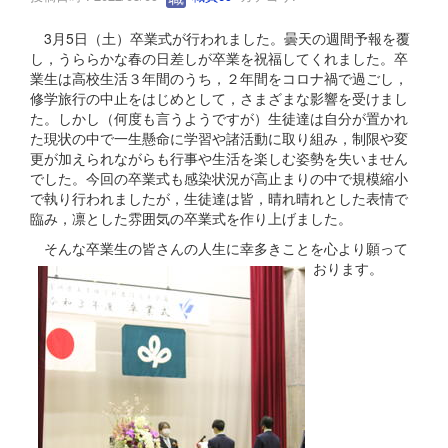
3月5日（土）卒業式が行われました。曇天の週間予報を覆
し，うららかな春の日差しが卒業を祝福してくれました。卒
業生は高校生活３年間のうち，２年間をコロナ禍で過ごし，
修学旅行の中止をはじめとして，さまざまな影響を受けまし
た。しかし（何度も言うようですが）生徒達は自分が置かれ
た現状の中で一生懸命に学習や諸活動に取り組み，制限や変
更が加えられながらも行事や生活を楽しむ姿勢を失いません
でした。今回の卒業式も感染状況が高止まりの中で規模縮小
で執り行われましたが，生徒達は皆，晴れ晴れとした表情で
臨み，凛とした雰囲気の卒業式を作り上げました。
そんな卒業生の皆さんの人生に幸多きことを心より願って
おります。