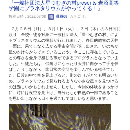
『一般社団法人星つむぎの村presents 岩沼高等
学園にプラネタリウムがやってくる！』
投稿日時 : 2022/03/08
職員69
カテゴリ:
２月２８日（月）、３月１日（火）、３日（木）の３日間に
渡り、全校生徒を対象に一般社団法人「星つむぎの村」によ
るプラネタリウムの投影が行われました。多目的教室の天井
一面に、果てしなく広がる宇宙空間が映し出され、いのちが
星のかけらからできていることや、今ここに存在しているこ
との尊さを全身で感じる事ができるプログラムとなっていま
した。生徒たちは、仰向けになったり天井に向かって手を伸
ばしたりしながら、非日常の空間を楽しんでいる様子でし
た。日常の中で空を見上げると、街の灯りがとても明るいた
め、プラネタリウムで見られるような小さな星々を見つける
のは難しいかもしれません。しかし、今回の体験をきっかけ
に、時には夜空を見上げ、自分たちが自然の一部であること
を思い出しながら日々を過ごしてほしいなと思います。