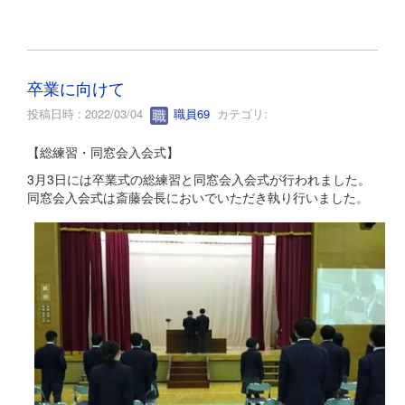
卒業に向けて
投稿日時 : 2022/03/04
職員69
カテゴリ:
【総練習・同窓会入会式】
3月3日には卒業式の総練習と同窓会入会式が行われました。
同窓会入会式は斎藤会長においでいただき執り行いました。