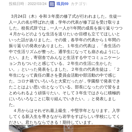
投稿日時 : 2022/03/24
職員69
カテゴリ:
3月24日（木）令和３年度の修了式が行われました。生徒一
人一人の名が呼ばれた後，学年の代表が修了証を受け取りま
した。校長式辞では，一人一人が1年間の成長を振り返りつつ
４月からどのような生活を送りたいか目標も立ててほしいと
いった話がありました。その後，各学年の代表から１年間の
振り返りの発表がありました。１年生の代表は，「舎生活の
中で生活リズムが整った。通学生になっても崩さぬようにし
たい。また，寄宿舎でみんなと生活する中でコミュニケーシ
ョン力もついたと感じている。２年生の生活に生かした
い。」といった発表をしました。２年生の代表生徒は，「２
年生になって責任の重さを委員会活動や部活動の中で感じ
た。コロナ禍でいろいろと大変だったが，学園祭で発表でき
たことはよい思い出となっている。部長になったので皆をま
とめられるよう頑張りたい。そして３年生ではさらに積極的
にいろいろなことに取り組んでいきたい。」と発表しまし
た。
４月からはそれぞれ最上級生，中堅学年となります。入学
してくる新入生を導きながら岩学をすばらしい学校にしてく
ださい。君たちならできる！期待しています。