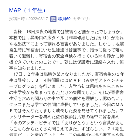
MAP（１年生）
投稿日時 : 2022/03/17
職員69
カテゴリ:
皆様，16日深夜の地震では被害など無かったでしょうか。
本校では，昇降口の床タイル（昨年修繕したばかり）が揺れ
や地盤沈下によって割れる被害がありました。しかし，地震
発生時に寄宿舎にいた生徒達は皆無事で，指示に従って落ち
着いて避難し，寄宿舎の安全点検を行っている間も静かに待
機できていたとのことです。朝には保護者に連絡を入れ，無
事を知らせました。
17日，２年生は臨時休業となりましたが，寄宿舎生の１年
生は登校し，３，４時間目にはＭＡＰ（みやぎアドベンチャ
ープログラム）を行いました。入学当初は県内あちらこちら
の中学校から集まってきただけの集団でした。それが寄宿舎
生活も含めた関わりの中で互いの個性を理解し，認め合い，
クラスまたは学年の仲間に成長していきました。今日のＭＡ
Ｐではそんなたくましく成長した姿を見せてくれました。フ
ァシリテーターを務めた佐竹教諭は活動の途中に皆を集め
「今のアクティビティでは「ありがとう」という言葉があち
らこちらからたくさん聞こえてきた。すばらしい。２１期生
最高だ。」と褒めていました。この学年の生徒の素直さや温