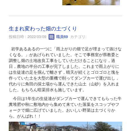
生まれ変わった畑の土づくり
投稿日時 : 2022/03/09
職員69
カテゴリ:
岩学あるあるの一つに「雨上がりの畑で足が埋まって抜けな
くなる。」があげられていました。そこで事務室が県教委と
調整し畑の土地改良工事をしていただけることになり，過
日，農地の半分の工事が完了しました。これまで雨上がりに
は生徒達の足を掴んで離さず，晴天が続くとゴロゴロと塊を
作っていた土を大型の重機で削ってダンプカーで運び出し，
代わりに角田の採土場から運んできた山土（山砂）を入れま
した。もちろん暗渠排水も施しています。
今日は1年生の生徒達がダンプカーで運んできてもらった牛
糞堆肥や秋に敷地内から集めて来ていた落葉をスコップやフ
ォークで畑に広げていました。おいしい野菜は土づくりか
ら。がんばれ！！