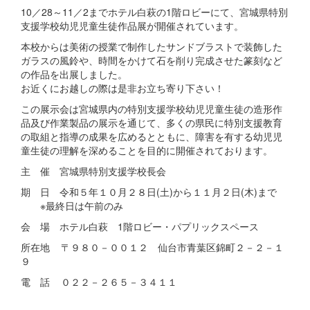
10／28～11／2までホテル白萩の1階ロビーにて、宮城県特別
支援学校幼児児童生徒作品展が開催されています。
本校からは美術の授業で制作したサンドブラストで装飾した
ガラスの風鈴や、時間をかけて石を削り完成させた篆刻など
の作品を出展しました。
お近くにお越しの際は是非お立ち寄り下さい！
この展示会は宮城県内の特別支援学校幼児児童生徒の造形作
品及び作業製品の展示を通じて、多くの県民に特別支援教育
の取組と指導の成果を広めるとともに、障害を有する幼児児
童生徒の理解を深めることを目的に開催されております。
主 催 宮城県特別支援学校長会
期 日 令和５年１０月２８日(土)から１１月２日(木)まで
※最終日は午前のみ
会 場 ホテル白萩 1階ロビー・パプリックスペース
所在地 〒９８０－００１２ 仙台市青葉区錦町２－２－１
９
電 話 ０２２－２６５－３４１１