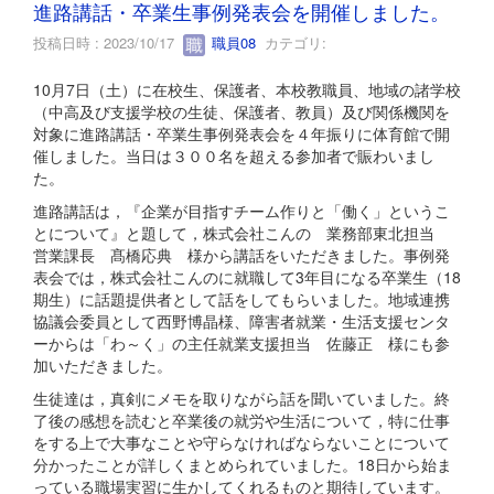
進路講話・卒業生事例発表会を開催しました。
投稿日時 : 2023/10/17
職員08
カテゴリ:
10月7日（土）に在校生、保護者、本校教職員、地域の諸学校
（中高及び支援学校の生徒、保護者、教員）及び関係機関を
対象に進路講話・卒業生事例発表会を４年振りに体育館で開
催しました。当日は３００名を超える参加者で賑わいまし
た。
進路講話は，『企業が目指すチーム作りと「働く」というこ
とについて』と題して，株式会社こんの 業務部東北担当
営業課長 髙橋応典 様から講話をいただきました。事例発
表会では，株式会社こんのに就職して3年目になる卒業生（18
期生）に話題提供者として話をしてもらいました。地域連携
協議会委員として西野博晶様、障害者就業・生活支援センタ
ーからは「わ～く」の主任就業支援担当 佐藤正 様にも参
加いただきました。
生徒達は，真剣にメモを取りながら話を聞いていました。終
了後の感想を読むと卒業後の就労や生活について，特に仕事
をする上で大事なことや守らなければならないことについて
分かったことが詳しくまとめられていました。18日から始ま
っている職場実習に生かしてくれるものと期待しています。