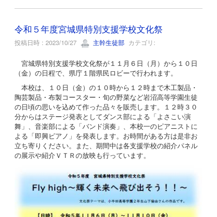
令和５年度宮城県特別支援学校文化祭
投稿日時 : 2023/10/27
主幹生徒部
カテゴリ:
宮城県特別支援学校文化祭が１１月６日（月）から１０日
（金）の日程で、県庁１階県民ロビーで行われます。
本校は、１０日（金）の１０時から１２時まで木工製品・
陶芸製品・布製コースター・旬の野菜など岩沼高等学園生徒
の日頃の思いを込めて作った品々を販売します。１２時３０
分からはステージ発表としてダンス部による「よさこい演
舞」、音楽部による「バンド演奏」、本校一のピアニストに
よる「即興ピアノ」を発表します。お時間がある方は是非お
立ち寄りください。また、期間中は各支援学校の紹介パネル
の展示や紹介ＶＴＲの放映も行っています。