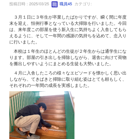
投稿日時 : 2025/03/25
職員45
カテゴリ:
３月１日に３年生が卒業したばかりですが、瞬く間に年度
末を迎え、恒例行事となっている大掃除を行いました。今回
は、来年度この部屋を使う新入生に気持ちよく入舎してもら
えるように、そして一年間の感謝の気持ちを込めて、念入り
に行いました。
本校は１年生のほとんどの生徒が２年生からは通学生にな
ります。部屋の引き出しを掃除しながら、退舎に向けて荷物
を搬出しやすいようにまとめる生徒も大勢いました。
４月に入舎したころの様々なエピソードを懐かしく思い出
しながら、てきぱきと掃除に取り組む姿はとても頼もしく、
それぞれの一年間の成長を実感しました。