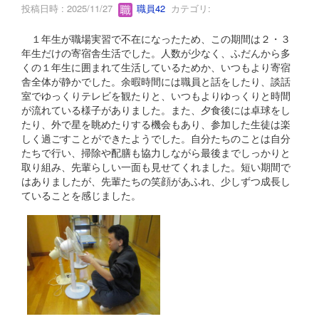
投稿日時 : 2025/11/27
職員42
カテゴリ:
１年生が職場実習で不在になったため、この期間は２・３
年生だけの寄宿舎生活でした。人数が少なく、ふだんから多
くの１年生に囲まれて生活しているためか、いつもより寄宿
舎全体が静かでした。余暇時間には職員と話をしたり、談話
室でゆっくりテレビを観たりと、いつもよりゆっくりと時間
が流れている様子がありました。また、夕食後には卓球をし
たり、外で星を眺めたりする機会もあり、参加した生徒は楽
しく過ごすことができたようでした。自分たちのことは自分
たちで行い、掃除や配膳も協力しながら最後までしっかりと
取り組み、先輩らしい一面も見せてくれました。短い期間で
はありましたが、先輩たちの笑顔があふれ、少しずつ成長し
ていることを感じました。