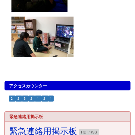
アクセスカウンター
2
2
3
2
1
2
1
緊急連絡用掲示板
緊急連絡用掲示板
RDF/RSS