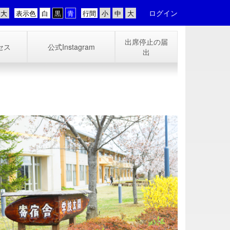
ログイン
表示色
行間
出席停止の届
セス
公式Instagram
出