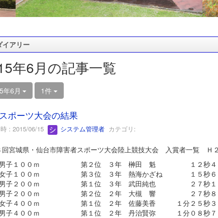
ダイアリー
015年6月の記事一覧
15年6月
1件
スポーツ大会の結果
 : 2015/06/15
システム管理者
カテゴリ:
３回宮城県・仙台市障害者スポーツ大会陸上競技大会 入賞者一覧 Ｈ
年男子１００ｍ 第２位 ３年 榊田 魁 １２秒４
年女子１００ｍ 第３位 ３年 熱海かざね １５秒６
年男子２００ｍ 第１位 ３年 武田純也 ２７秒１
年男子２００ｍ 第２位 ２年 大槻 響 ２７秒８
年女子４００ｍ 第１位 ２年 佐藤美香 １分２５秒３
年男子４００ｍ 第１位 ２年 丹治賢弥 １分０８秒７