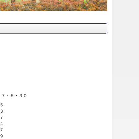
２７・５・３０
５
３
７
４
７
９