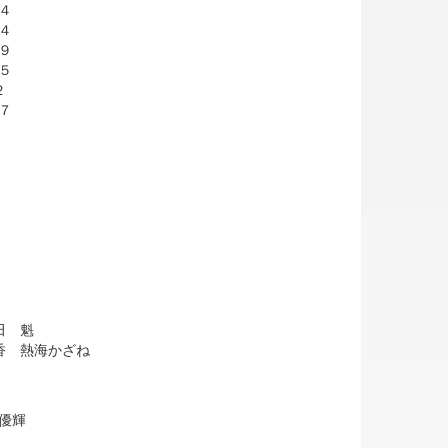
４
４
９
５
２
７
田 魁
香 熱海かざね
優輝