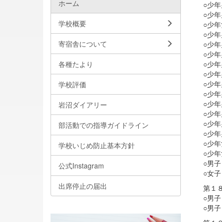
ホーム
○少
○少
学校概要
○少
○少
寄宿舎について
○少
○少
○少
各種たより
○少
○少
学校評価
○少
○少
岩沼ダイアリー
○少
○少
部活動での指導ガイドライン
○少
○少
学校いじめ防止基本方針
○少
○男
公式Instagram
○女
出席停止の届出
第１
○男
○男