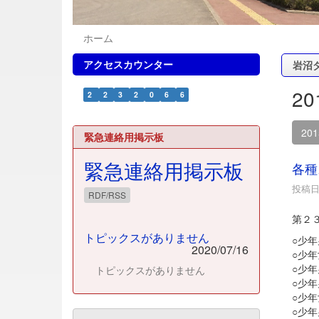
ホーム
アクセスカウンター
岩沼
2
2
2
3
2
0
6
6
20
緊急連絡用掲示板
緊急連絡用掲示板
各種
投稿日時
RDF/RSS
第２
トピックスがありません
○少
2020/07/16
○少
○少
トピックスがありません
○少
○少
○少