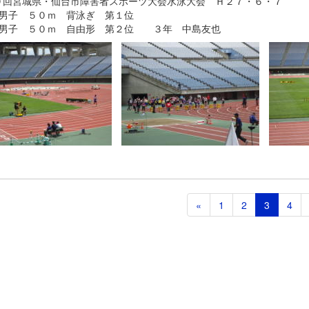
９回宮城県・仙台市障害者スポーツ大会水泳大会 Ｈ２７・６・７
年男子 ５０ｍ 背泳ぎ 第１位
年男子 ５０ｍ 自由形 第２位 ３年 中島友也
«
1
2
3
4