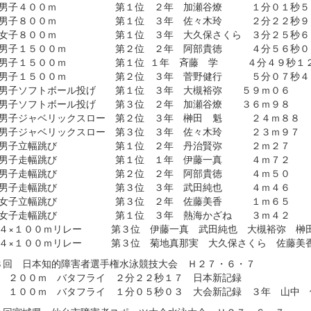
年男子４００ｍ 第１位 ２年 加瀬谷燎 １分０１秒５
年男子８００ｍ 第１位 ３年 佐々木玲 ２分２２秒９
年女子８００ｍ 第１位 ３年 大久保さくら ３分２５秒６
年男子１５００ｍ 第２位 ２年 阿部貴徳 ４分５６秒０
年男子１５００ｍ 第１位 １年 斉藤 学 ４分４９秒１
年男子１５００ｍ 第２位 ３年 菅野健行 ５分０７秒４
年男子ソフトボール投げ 第１位 ３年 大槻裕弥 ５９ｍ０６
年男子ソフトボール投げ 第３位 ２年 加瀬谷燎 ３６ｍ９８
年男子ジャベリックスロー 第２位 ３年 榊田 魁 ２４ｍ８８
年男子ジャベリックスロー 第３位 ３年 佐々木玲 ２３ｍ９７
年男子立幅跳び 第１位 ２年 丹治賢弥 ２ｍ２７
年男子走幅跳び 第１位 １年 伊藤一真 ４ｍ７２
年男子走幅跳び 第２位 ２年 阿部貴徳 ４ｍ５０
年男子走幅跳び 第３位 ３年 武田純也 ４ｍ４６
年女子立幅跳び 第３位 ２年 佐藤美香 １ｍ６５
年女子走幅跳び 第１位 ３年 熱海かざね ３ｍ４２
子４×１００ｍリレー 第３位 伊藤一真 武田純也 大槻裕弥 榊
子４×１００ｍリレー 第３位 菊地真那実 大久保さくら 佐藤美
８回 日本知的障害者選手権水泳競技大会 Ｈ２７・６・７
子 ２００ｍ バタフライ ２分２２秒１７ 日本新記録
子 １００ｍ バタフライ １分０５秒０３ 大会新記録 ３年 山中 