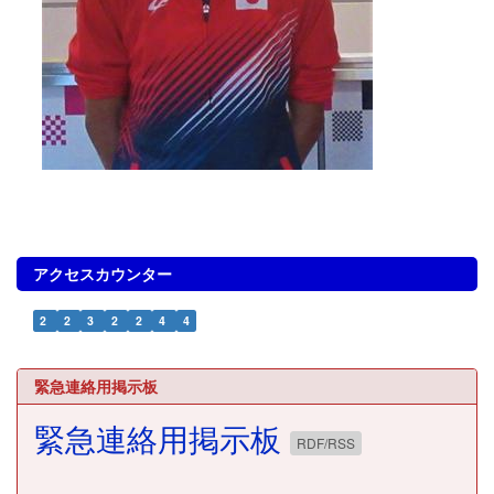
アクセスカウンター
2
2
3
2
2
4
4
緊急連絡用掲示板
緊急連絡用掲示板
RDF/RSS