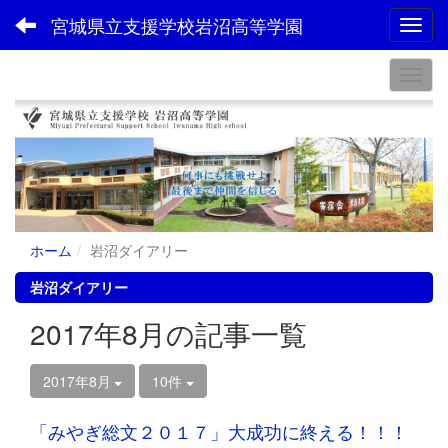
宮城県立支援学校岩沼高等学園
Toggl
ホーム
岩沼ダイアリー
岩沼ダイアリー
2017年8月の記事一覧
2017年8月
10件
「みやぎ総文２０１７」大成功に終える！！！