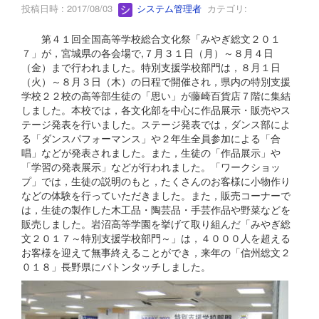
投稿日時 : 2017/08/03
システム管理者
カテゴリ:
第４１回全国高等学校総合文化祭「みやぎ総文２０１
７」が，宮城県の各会場で,７月３１日（月）～８月４日
（金）まで行われました。特別支援学校部門は，８月１日
（火）～８月３日（木）の日程で開催され，県内の特別支援
学校２２校の高等部生徒の「思い」が藤崎百貨店７階に集結
しました。本校では，各文化部を中心に作品展示・販売やス
テージ発表を行いました。ステージ発表では，ダンス部によ
る「ダンスパフォーマンス」や２年生全員参加による「合
唱」などが発表されました。また，生徒の「作品展示」や
「学習の発表展示」などが行われました。「ワークショッ
プ」では，生徒の説明のもと，たくさんのお客様に小物作り
などの体験を行っていただきました。また，販売コーナーで
は，生徒の製作した木工品・陶芸品・手芸作品や野菜などを
販売しました。岩沼高等学園を挙げて取り組んだ「みやぎ総
文２０１７～特別支援学校部門～」は，４０００人を超える
お客様を迎えて無事終えることができ，来年の「信州総文２
０１８」長野県にバトンタッチしました。