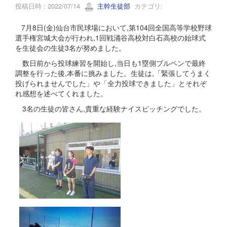
投稿日時 : 2022/07/14
主幹生徒部
カテゴリ:
7月8日(金)仙台市民球場において,第104回全国高等学校野球
選手権宮城大会が行われ,1回戦涌谷高校対白石高校の始球式
を生徒会の生徒3名が努めました。
数日前から投球練習を開始し,当日も1塁側ブルペンで最終
調整を行った後,本番に挑みました。生徒は,「緊張してうまく
投げられませんでした」や「全力投球できました」とそれぞ
れ感想を述べてくれました。
3名の生徒の皆さん,貴重な経験ナイスピッチングでした。