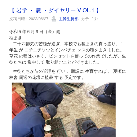
【 岩学 ・ 農 ・ダイヤリー V OL.1 】
投稿日時 : 2023/06/27
主幹生徒部
カテゴリ:
令和５年６月９日（金）雨
種まき
二十四節気の芒種が過ぎ、本校でも種まきの真っ盛り。１
年生 が ニチニチソウとインパチェ ンスの種をまきました。
草花 の種は小さく、ピンセットを使っての作業でしたが、生
徒たちは 集中して 取り組むことができました。
生徒たちが苗の管理を 行い 、順調に 生育すれば 、 夏頃に
校舎 周辺の花壇に植栽 する 予定で
す。