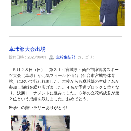
卓球部大会出場
投稿日時 : 2023/06/01
主幹生徒部
カテゴリ:
５月２８日（日）、第３１回宮城県・仙台市障害者スポー
ツ大会（卓球）が元気フィールド仙台（仙台市宮城野体育
館）において行われました。本校からも卓球部の生徒７名が
参加し熱戦を繰り広げました。４名が予選ブロック１位とな
り、決勝トーナメントに進みました。３年の立花悠成君が第
２位という成績を残しました。おめでとう。
岩学生の熱いラリーありがとう!