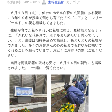
投稿日時 : 2023/06/16
主幹生徒部
カテゴリ:
６月１３日（火）、仙台のホテル白萩の玄関脇にある花壇
に３年生９名が授業で苗から育てた「ベゴニア」と「マリー
ゴールド」の花を植栽してきました。
生徒が育てた花をきれいに花壇に整え、夏模様となるよう
に、「きれいな花を見て、ホテルまた来たいと思ってほし
い。」と、生徒は期待を込めて植栽し、色とりどりの花壇が
できました。多くのお客さんの心の花までも鮮やかに咲いて
くれることを願っています。お近くにお寄りの際はご覧くだ
さい。
当日は河北新報の取材も受け、６月１４日の朝刊にも掲載
されました。ご一緒にご覧ください。