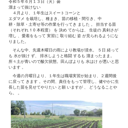
令和５年６月１３日（火）曇
溜まって抜けない
４月より、１年生はスイートコーンと
エダマメ を栽培し、種まき、苗の移植・間引き、中
耕・除草・土寄せ等の作業を行ってき ました 。 担当する苗
（それぞれ 1 0 本程度） を 決め てからは、 生徒の 真剣さが
増し 、愛着をもって 実習に 取り組む 姿 が見られるようにな
りました。
そんな中、先週木曜日の雨により教場が浸水。 ５日 経って
も 水が抜け ず、 排水しようと格闘 するも 溜まったまま。
所々土が青いので酸欠状態。田んぼよりも 水はけ が悪いと思
います 。
今週の月曜日より、１年生は職場実習が始まり、２週間後
に戻って きます 。その間、責任をもって管理し、健やかに生
長した苗を見せてやりたい と願 いますが 、 どうなることや
ら。 。