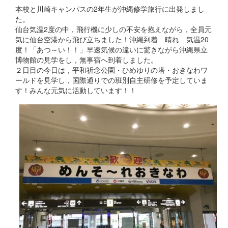
本校と川崎キャンパスの2年生が沖縄修学旅行に出発しまし
た。
仙台気温2度の中，飛行機に少しの不安を抱えながら，全員元
気に仙台空港から飛び立ちました！沖縄到着 晴れ 気温20
度！「あつ～い！！」早速気候の違いに驚きながら沖縄県立
博物館の見学をし，無事宿へ到着しました。
２日目の今日は，平和祈念公園・ひめゆりの塔・おきなわワ
ールドを見学し，国際通りでの班別自主研修を予定していま
す！みんな元気に活動しています！！