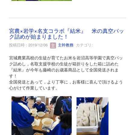
宮農×岩学×名支コラボ『結米』 米の真空パッ
ク詰めが始まりました！
投稿日時 : 2019/12/06
主幹教務
カテゴリ:
宮城農業高校の生徒が育てたお米を岩沼高等学園で真空パッ
ク詰めし，名取支援学校の生徒が箱折りをした箱に詰めた
『結米』が今年も藤崎のお歳暮商品として全国発送されま
す！
全国発送とあって，より丁寧に，お客様に喜んで頂けるよう
心がけて作業しています。