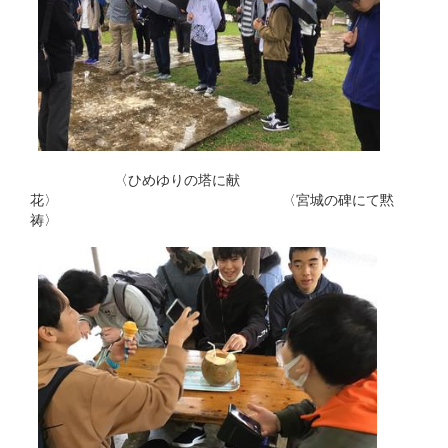
〈ひめゆりの塔に献
花〉 〈宮城の碑にて黙
祷〉