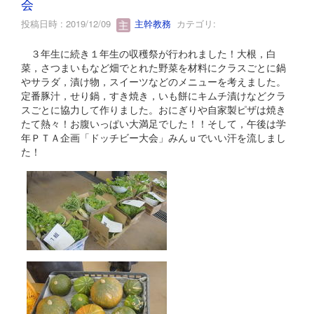
会
投稿日時 : 2019/12/09
主幹教務
カテゴリ:
３年生に続き１年生の収穫祭が行われました！大根，白
菜，さつまいもなど畑でとれた野菜を材料にクラスごとに鍋
やサラダ，漬け物，スイーツなどのメニューを考えました。
定番豚汁，せり鍋，すき焼き，いも餅にキムチ漬けなどクラ
スごとに協力して作りました。おにぎりや自家製ピザは焼き
たて熱々！お腹いっぱい大満足でした！！そして，午後は学
年ＰＴＡ企画「ドッチビー大会」みんｕでいい汗を流しまし
た！