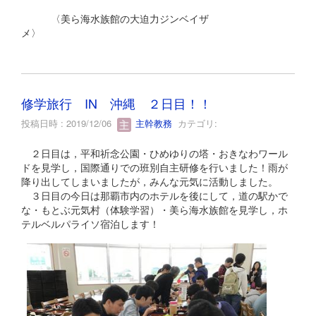
〈美ら海水族館の大迫力ジンベイザ
メ〉
修学旅行 IN 沖縄 ２日目！！
投稿日時 : 2019/12/06
主幹教務
カテゴリ:
２日目は，平和祈念公園・ひめゆりの塔・おきなわワール
ドを見学し，国際通りでの班別自主研修を行いました！雨が
降り出してしまいましたが，みんな元気に活動しました。
３日目の今日は那覇市内のホテルを後にして，道の駅かで
な・もとぶ元気村（体験学習）・美ら海水族館を見学し，ホ
テルベルパライソ宿泊します！