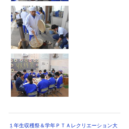
１年生収穫祭＆学年ＰＴＡレクリエーション大