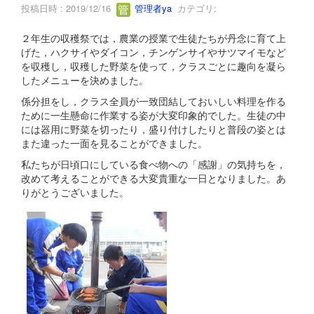
投稿日時 : 2019/12/16
管理者ya
カテゴリ:
２年生の収穫祭では，農業の授業で生徒たちが丹念に育て上
げた，ハクサイやダイコン，チンゲンサイやサツマイモなど
を収穫し，収穫した野菜を使って，クラスごとに趣向を凝ら
したメニューを決めました。
係分担をし，クラス全員が一致団結しておいしい料理を作る
ために一生懸命に作業する姿が大変印象的でした。生徒の中
には器用に野菜を切ったり，盛り付けしたりと普段の姿とは
また違った一面を見ることができました。
私たちが日頃口にしている食べ物への「感謝」の気持ちを，
改めて考えることができる大変貴重な一日となりました。あ
りがとうございました。