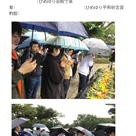
〈ひめゆり会館で昼
食〉 〈ひめゆり平和祈念資
料館〉