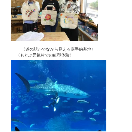
〈道の駅かでなから見える嘉手納基地〉
〈もとぶ元気村での紅型体験〉