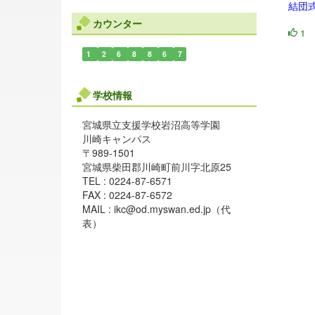
結団
カウンター
1
1
2
6
8
8
6
7
学校情報
宮城県立支援学校岩沼高等学園
川崎キャンパス
〒989-1501
宮城県柴田郡川崎町前川字北原25
TEL : 0224-87-6571
FAX : 0224-87-6572
MAIL : ikc@od.myswan.ed.jp（代
表）